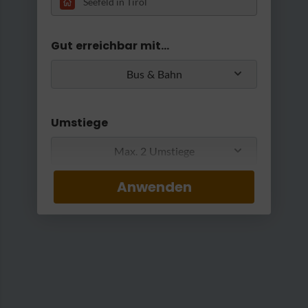
RatterRatter...
Gut erreichbar mit...
Bus & Bahn
Umstiege
Max. 2 Umstiege
Anwenden
Min. / Max. Reisezeit
Viktor - Kaffeehaus & Konditoreiwaren
|
Viktor - Kaffeehaus und Konditoreiwaren
0 Min
2 h 30 Min