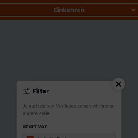
Einkehren
Filter
Astoria Resort Seefeld
|
Astoria Alm Lounge
Je nach deinen Vorlieben zeigen wir immer
andere Ziele
Start von