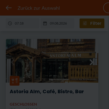
Zurück zur Auswahl
Filter
Astoria Resort Seefeld
|
Astoria Alm Aussenansicht
Astoria Alm, Café, Bistro, Bar
GESCHLOSSEN