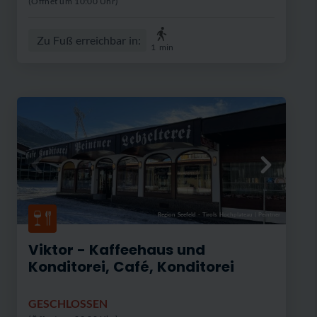
(Öffnet um 10:00 Uhr)
Zu Fuß erreichbar in:
1
min
Region Seefeld - Tirols Hochplateau
|
Peintner
Viktor - Kaffeehaus und
Konditorei, Café, Konditorei
GESCHLOSSEN