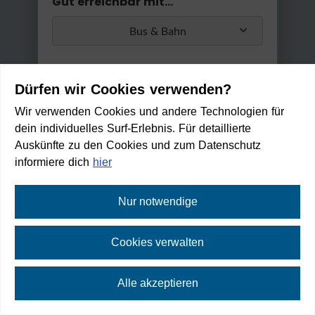
Gut erreichbar mit...
Bus & Bahn
Umstiege
Dürfen wir Cookies verwenden?
Max. 2 Umstiege
Wir verwenden Cookies und andere Technologien für
dein individuelles Surf-Erlebnis. Für detaillierte
Anwenden
Auskünfte zu den Cookies und zum Datenschutz
Min. / Max. Reisezeit
informiere dich
hier
0 Min
2 h 30 Min
Nur notwendige
Speckstube Seefeld Handl Tyr
ol
Cookies verwalten
GEÖFFNET
(Schließt um 13:00 Uhr)
Alle akzeptieren
Zu Fuß erreichbar in:
4
min
⛶
Vollbild