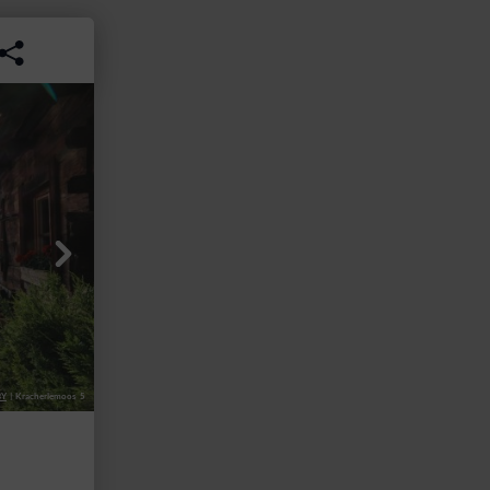
BY
|
Kracherlemoos 5
Eva Beer / 