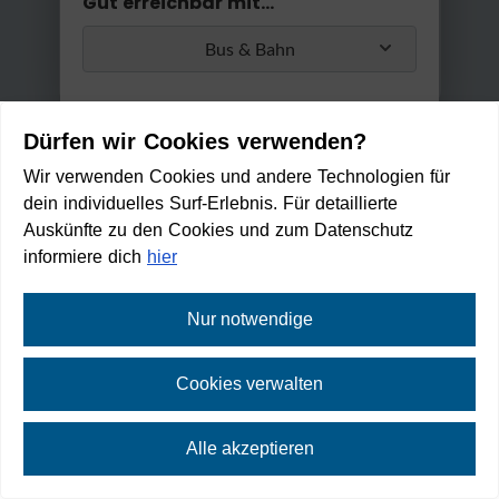
Gut erreichbar mit...
Bus & Bahn
Umstiege
Dürfen wir Cookies verwenden?
Max. 2 Umstiege
Wir verwenden Cookies und andere Technologien für
dein individuelles Surf-Erlebnis. Für detaillierte
Anwenden
Auskünfte zu den Cookies und zum Datenschutz
Min. / Max. Reisezeit
informiere dich
hier
0 Min
2 h 30 Min
Nur notwendige
Hotel Post Seefeld - Day Spa
Cookies verwalten
Zu Fuß erreichbar in:
2
Alle akzeptieren
min
⛶
Vollbild