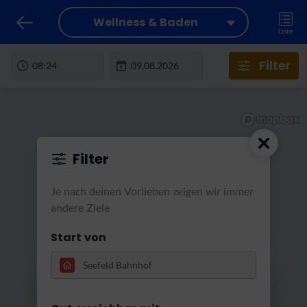
Wellness & Baden
Liste
Filter
Filter
Je nach deinen Vorlieben zeigen wir immer
andere Ziele
Start von
RatterRatter...